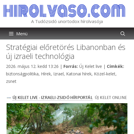
Kilépés
a
tartalomba
A Tudózsidó unortodox hírolvasója
Menü
Stratégiai előretörés Libanonban és
új izraeli technológia
Kategória
Címk
2026. május 12. kedd 13:26
|
Forrás:
Új Kelet live
|
Címkék:
biztonságpolitika
,
Hírek
,
Izrael
,
Katonai hírek
,
Közel-kelet
,
zsnet