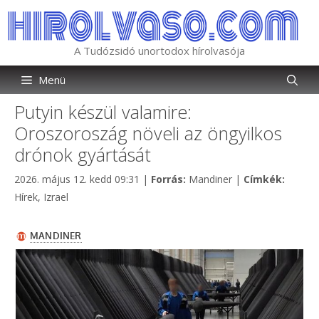
Kilépés
a
tartalomba
A Tudózsidó unortodox hírolvasója
Menü
Putyin készül valamire:
Oroszoroszág növeli az öngyilkos
drónok gyártását
Kategória
Címkék
2026. május 12. kedd 09:31
|
Forrás:
Mandiner
|
Címkék:
Hírek
,
Izrael