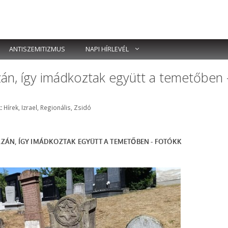
ANTISZEMITIZMUS
NAPI HÍRLEVÉL
n, így imádkoztak együtt a temetőben 
Címkék
:
Hírek
,
Izrael
,
Regionális
,
Zsidó