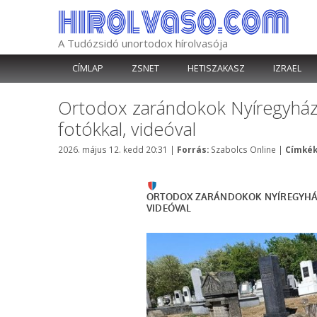
Kilépés
a
tartalomba
A Tudózsidó unortodox hírolvasója
CÍMLAP
ZSNET
HETISZAKASZ
IZRAEL
Ortodox zarándokok Nyíregyházá
fotókkal, videóval
Kategória
2026. május 12. kedd 20:31
|
Forrás:
Szabolcs Online
|
Címkék