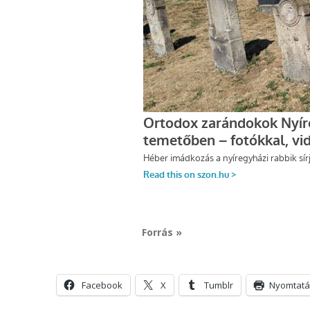
Forrás »
Facebook
X
Tumblr
Nyomtatá