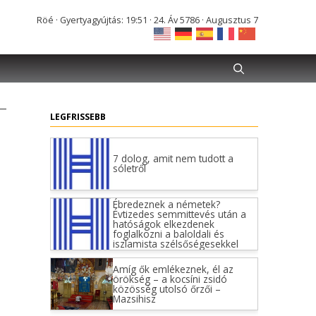
Röé · Gyertyagyújtás: 19:51 · 24. Áv 5786 · Augusztus 7
–
LEGFRISSEBB
7 dolog, amit nem tudott a
sóletről
Ébredeznek a németek?
Évtizedes semmittevés után a
hatóságok elkezdenek
foglalkozni a baloldali és
iszlamista szélsőségesekkel
Amíg ők emlékeznek, él az
örökség – a kocsíni zsidó
közösség utolsó őrzői –
Mazsihisz