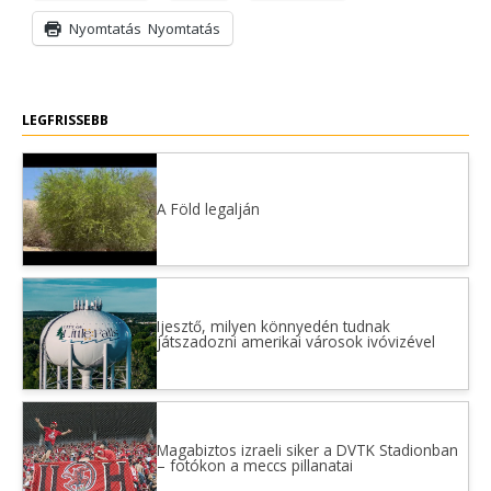
Nyomtatás
Nyomtatás
LEGFRISSEBB
A Föld legalján
Ijesztő, milyen könnyedén tudnak
játszadozni amerikai városok ivóvizével
Magabiztos izraeli siker a DVTK Stadionban
– fotókon a meccs pillanatai