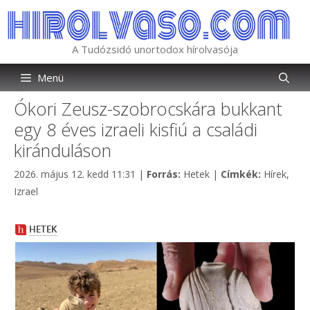
Kilépés
a
tartalomba
A Tudózsidó unortodox hírolvasója
Menü
Ókori Zeusz-szobrocskára bukkant
egy 8 éves izraeli kisfiú a családi
kiránduláson
Kategória
Címkék
2026. május 12. kedd 11:31
|
Forrás:
Hetek
|
Címkék:
Hírek
,
Izrael