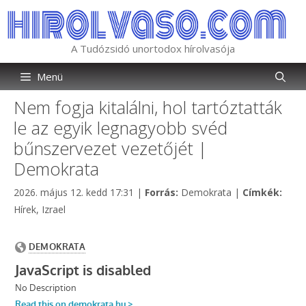
Kilépés
a
tartalomba
A Tudózsidó unortodox hírolvasója
Menü
Nem fogja kitalálni, hol tartóztatták
le az egyik legnagyobb svéd
bűnszervezet vezetőjét |
Demokrata
Kategória
Címk
2026. május 12. kedd 17:31
|
Forrás:
Demokrata
|
Címkék:
Hírek
,
Izrael