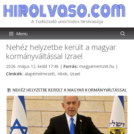
Kilépés
a
tartalomba
A Tudózsidó unortodox hírolvasója
Menü
Nehéz helyzetbe került a magyar
kormányváltással Izrael
Kategória
2026. május 12. kedd 17:46
|
Forrás:
magyarnemzet.hu
|
Címkék
Címkék:
alapértelmezett
,
Hírek
,
Izrael