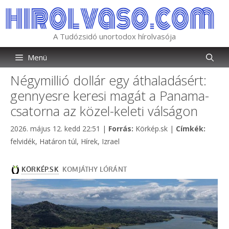
Kilépés
a
tartalomba
A Tudózsidó unortodox hírolvasója
Menü
Négymillió dollár egy áthaladásért:
gennyesre keresi magát a Panama-
csatorna az közel-keleti válságon
Kategória
Címkék
2026. május 12. kedd 22:51
|
Forrás:
Körkép.sk
|
Címkék:
felvidék
,
Határon túl
,
Hírek
,
Izrael