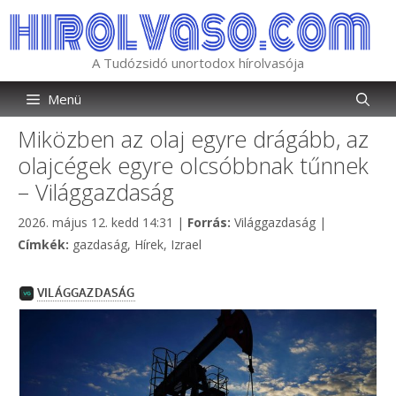
Kilépés
a
tartalomba
A Tudózsidó unortodox hírolvasója
Menü
Miközben az olaj egyre drágább, az
olajcégek egyre olcsóbbnak tűnnek
– Világgazdaság
Kategória
2026. május 12. kedd 14:31
|
Forrás:
Világgazdaság
|
Címkék
Címkék:
gazdaság
,
Hírek
,
Izrael