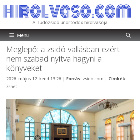
Kilépés
a
tartalomba
A Tudózsidó unortodox hírolvasója
Menü
Meglepő: a zsidó vallásban ezért
nem szabad nyitva hagyni a
könyveket
Kategória
Címké
2026. május 12. kedd 13:26
|
Forrás:
zsido.com
|
Címkék:
zsnet