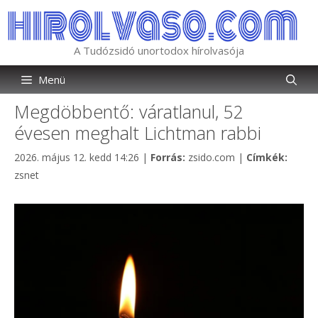
Kilépés
a
tartalomba
A Tudózsidó unortodox hírolvasója
Menü
Megdöbbentő: váratlanul, 52
évesen meghalt Lichtman rabbi
Kategória
Címké
2026. május 12. kedd 14:26
|
Forrás:
zsido.com
|
Címkék:
zsnet