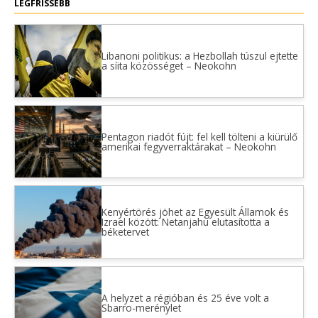
LEGFRISSEBB
Libanoni politikus: a Hezbollah túszul ejtette
a síita közösséget – Neokohn
Pentagon riadót fújt: fel kell tölteni a kiürülő
amerikai fegyverraktárakat – Neokohn
Kenyértörés jöhet az Egyesült Államok és
Izrael között: Netanjahu elutasította a
béketervet
A helyzet a régióban és 25 éve volt a
Sbarro-merénylet