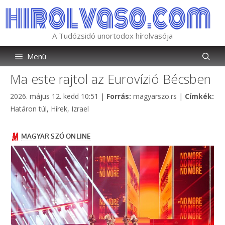
Kilépés
a
tartalomba
A Tudózsidó unortodox hírolvasója
Menü
Ma este rajtol az Eurovízió Bécsben
Kategória
2026. május 12. kedd 10:51
|
Forrás:
magyarszo.rs
|
Címkék:
Címkék
Határon túl
,
Hírek
,
Izrael