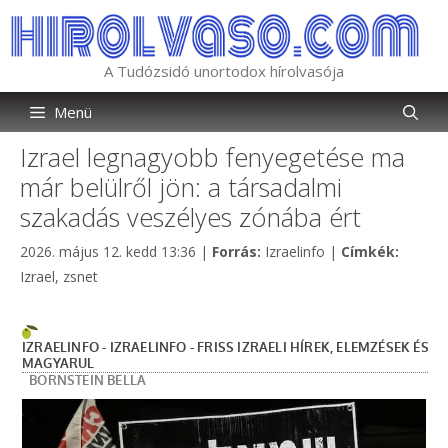
Kilépés
a
tartalomba
A Tudózsidó unortodox hírolvasója
Menü
Izrael legnagyobb fenyegetése ma
már belülről jön: a társadalmi
szakadás veszélyes zónába ért
Kategória
Címkék
2026. május 12. kedd 13:36
|
Forrás:
Izraelinfo
|
Címkék:
Izrael
,
zsnet