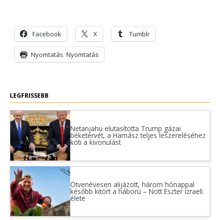
Facebook
X
Tumblr
Nyomtatás
Nyomtatás
LEGFRISSEBB
Netanjahu elutasította Trump gázai
béketervét, a Hamász teljes leszereléséhez
köti a kivonulást
Ötvenévesen alijázott, három hónappal
később kitört a háború – Nott Eszter izraeli
élete