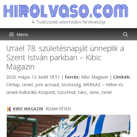
Kilépés
a
tartalomba
A Tudózsidó unortodox hírolvasója
Menü
Izrael 78. születésnapját ünneplik a
Szent István parkban – Kibic
Magazin
Kategória
2026. május 12. kedd 18:51
|
Forrás:
Kibic Magazin
|
Címkék:
Címkék
Címlap
,
Izrael
,
jom acmaut
,
közösség
,
MERKAZ – Héber és
Izraeli Kulturális Központ
,
Szochnut
,
tánc
,
zene
,
zsnet