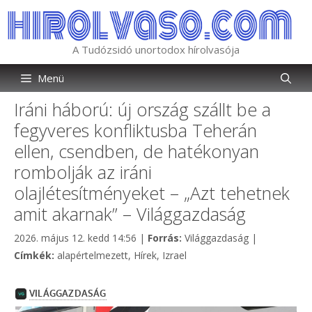
Kilépés
a
tartalomba
A Tudózsidó unortodox hírolvasója
Menü
Iráni háború: új ország szállt be a
fegyveres konfliktusba Teherán
ellen, csendben, de hatékonyan
rombolják az iráni
olajlétesítményeket – „Azt tehetnek
amit akarnak” – Világgazdaság
Kategória
2026. május 12. kedd 14:56
|
Forrás:
Világgazdaság
|
Címkék
Címkék:
alapértelmezett
,
Hírek
,
Izrael