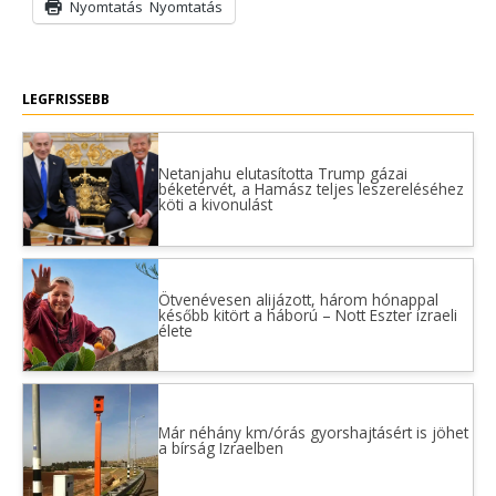
Nyomtatás
Nyomtatás
LEGFRISSEBB
Netanjahu elutasította Trump gázai
béketervét, a Hamász teljes leszereléséhez
köti a kivonulást
Ötvenévesen alijázott, három hónappal
később kitört a háború – Nott Eszter izraeli
élete
Már néhány km/órás gyorshajtásért is jöhet
a bírság Izraelben