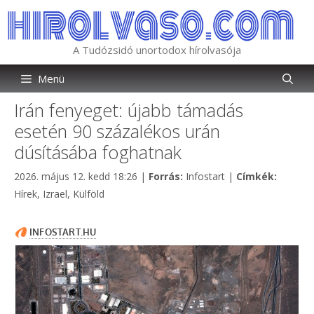
Kilépés
a
tartalomba
A Tudózsidó unortodox hírolvasója
Menü
Irán fenyeget: újabb támadás
esetén 90 százalékos urán
dúsításába foghatnak
Kategória
Címkék
2026. május 12. kedd 18:26
|
Forrás:
Infostart
|
Címkék:
Hírek
,
Izrael
,
Külföld