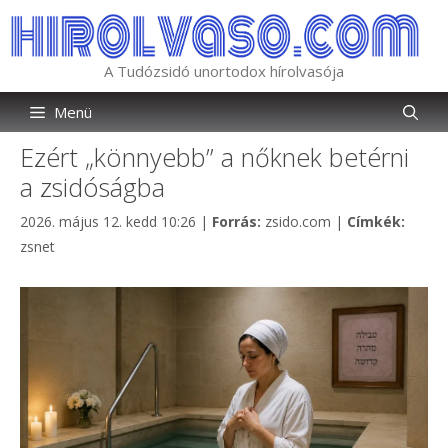
Kilépés
a
tartalomba
A Tudózsidó unortodox hírolvasója
Menü
Ezért „könnyebb” a nőknek betérni
a zsidóságba
Kategória
Címké
2026. május 12. kedd 10:26
|
Forrás:
zsido.com
|
Címkék:
zsnet