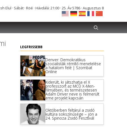
Elul · Sábát · Röé · Hávdálá: 21:00 · 25. Áv 5786 · Augusztus 8
mi
LEGFRISSEBB
Denver: Demokratikus
szocialisták rémítő menetelése
a hatalom felé | Szombat
Online
Kiderült, ki játszhatja el X
professzort az MCU X-Men-
filmjében, és természetesen
Adam Driver neve is felmerült
eme projekt kapcsán
Októberben feltárul a zsidó
kultúra sokszínűsége – jön a
24. Spinoza Zsidó Fesztivál