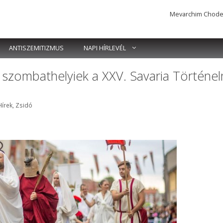
Mevarchim Chodesh 
ANTISZEMITIZMUS
NAPI HÍRLEVÉL
 szombathelyiek a XXV. Savaria Történel
Címkék
Hírek
,
Zsidó