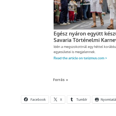
Forrás »
Facebook
X
Tumblr
Nyomtatá