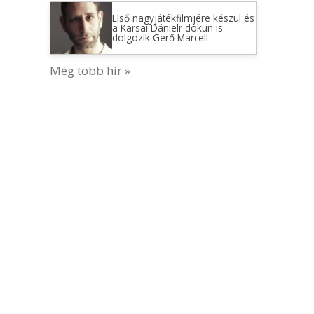
Első nagyjátékfilmjére készül és
a Karsai Dánielr dokun is
dolgozik Gerő Marcell
Még több hír »