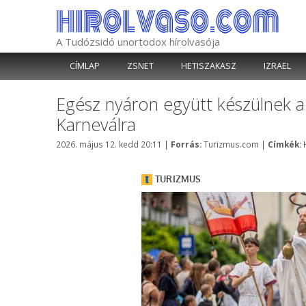
Kilépés
a
tartalomba
A Tudózsidó unortodox hírolvasója
CÍMLAP
ZSNET
HETISZAKASZ
IZRAEL
Egész nyáron együtt készülnek a
Karneválra
Kategória
2026. május 12. kedd 20:11
|
Forrás:
Turizmus.com
|
Címkék: