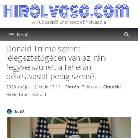
Kilépés
a
tartalomba
A Tudózsidó unortodox hírolvasója
Menü
Donald Trump szerint
lélegeztetőgépen van az iráni
fegyverszünet, a teheráni
békejavaslat pedig szemét
Kategória
Címkék
2026. május 12. kedd 13:11
|
Forrás:
Telex.hu
|
Címkék:
Hírek
,
Izrael
,
Külföld