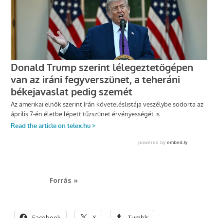
Forrás »
Facebook
X
Tumblr