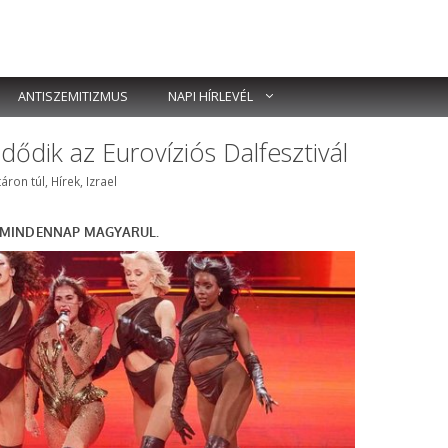
ANTISZEMITIZMUS
NAPI HÍRLEVÉL
dődik az Eurovíziós Dalfesztivál
mkék
áron túl
,
Hírek
,
Izrael