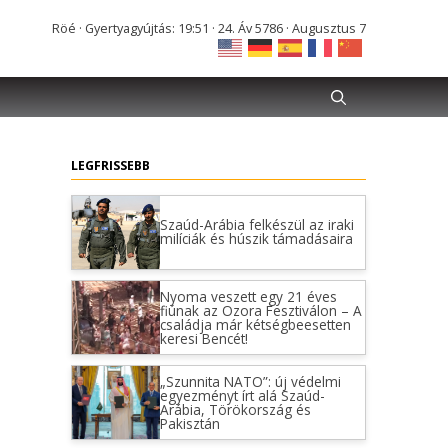
Röé · Gyertyagyújtás: 19:51 · 24. Áv 5786 · Augusztus 7
LEGFRISSEBB
Szaúd-Arábia felkészül az iraki
milíciák és húszik támadásaira
Nyoma veszett egy 21 éves
fiúnak az Ozora Fesztiválon – A
családja már kétségbeesetten
keresi Bencét!
„Szunnita NATO”: új védelmi
egyezményt írt alá Szaúd-
Arábia, Törökország és
Pakisztán