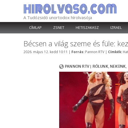
Kilépés
a
tartalomba
A Tudózsidó unortodox hírolvasója
CÍMLAP
ZSNET
HETISZAKASZ
IZRAEL
Bécsen a világ szeme és füle: kez
Kategória
Cí
2026. május 12. kedd 10:11
|
Forrás:
Pannon RTV
|
Címkék:
Hat