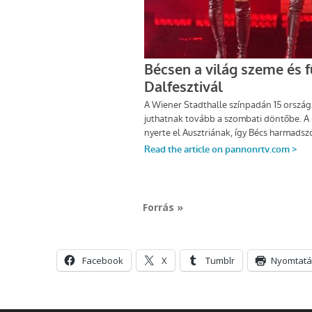
Forrás »
Facebook
X
Tumblr
Nyomtatá