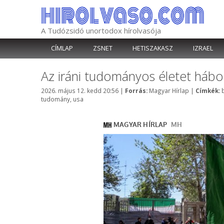
Kilépés
a
tartalomba
A Tudózsidó unortodox hírolvasója
CÍMLAP
ZSNET
HETISZAKASZ
IZRAEL
Az iráni tudományos életet hábo
Kategória
2026. május 12. kedd 20:56
|
Forrás:
Magyar Hírlap
|
Címkék:
tudomány
,
usa