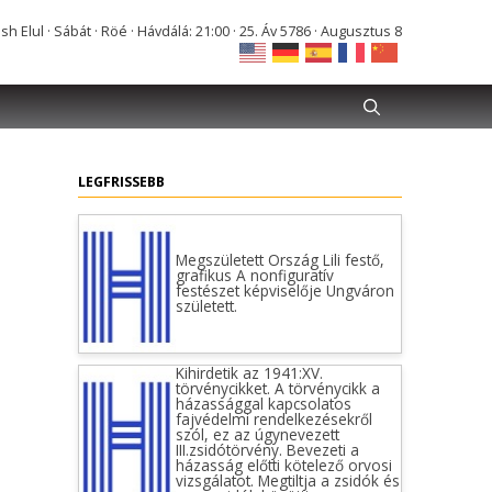
Elul · Sábát · Röé · Hávdálá: 21:00 · 25. Áv 5786 · Augusztus 8
LEGFRISSEBB
Megszületett Ország Lili festő,
grafikus A nonfiguratív
festészet képviselője Ungváron
született.
Kihirdetik az 1941:XV.
törvénycikket. A törvénycikk a
házassággal kapcsolatos
fajvédelmi rendelkezésekről
szól, ez az úgynevezett
III.zsidótörvény. Bevezeti a
házasság előtti kötelező orvosi
vizsgálatot. Megtiltja a zsidók és