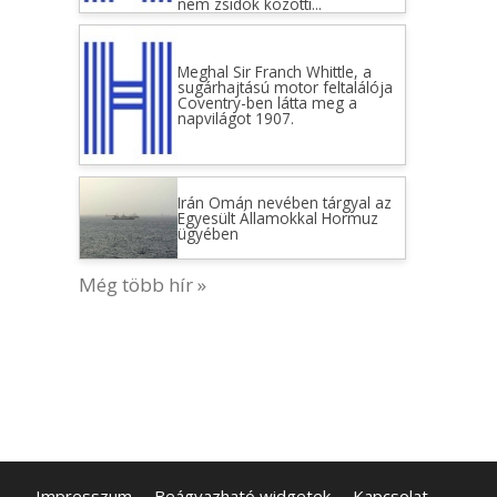
nem zsidók közötti...
Meghal Sir Franch Whittle, a
sugárhajtású motor feltalálója
Coventry-ben látta meg a
napvilágot 1907.
Irán Omán nevében tárgyal az
Egyesült Államokkal Hormuz
ügyében
Még több hír »
Impresszum
Beágyazható widgetek
Kapcsolat