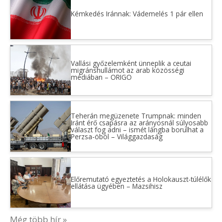
Kémkedés Iránnak: Vádemelés 1 pár ellen
Vallási győzelemként ünneplik a ceutai
migránshullámot az arab közösségi
médiában – ORIGO
Teherán megüzenete Trumpnak: minden
Iránt érő csapásra az arányosnál súlyosabb
választ fog adni – ismét lángba borulhat a
Perzsa-öböl – Világgazdaság
Előremutató egyeztetés a Holokauszt-túlélők
ellátása ügyében – Mazsihisz
Még több hír »