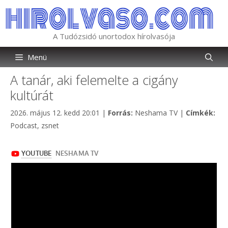
Kilépés
a
tartalomba
A Tudózsidó unortodox hírolvasója
Menü
A tanár, aki felemelte a cigány
kultúrát
Kategória
Cím
2026. május 12. kedd 20:01
|
Forrás:
Neshama TV
|
Címkék:
Podcast
,
zsnet