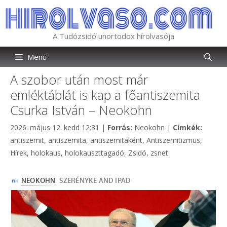
Kilépés
a
tartalomba
A Tudózsidó unortodox hírolvasója
Menü
A szobor után most már
emléktáblát is kap a főantiszemita
Csurka István – Neokohn
Kategória
Címkék
2026. május 12. kedd 12:31
|
Forrás:
Neokohn
|
Címkék:
antiszemit
,
antiszemita
,
antiszemitaként
,
Antiszemitizmus
,
Hírek
,
holokaus
,
holokauszttagadó
,
Zsidó
,
zsnet