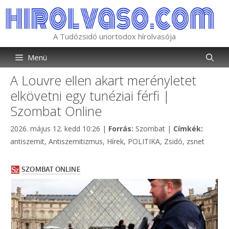
Kilépés
a
tartalomba
A Tudózsidó unortodox hírolvasója
Menü
A Louvre ellen akart merényletet
elkövetni egy tunéziai férfi |
Szombat Online
Kategória
Címkék
2026. május 12. kedd 10:26
|
Forrás:
Szombat
|
Címkék:
antiszemit
,
Antiszemitizmus
,
Hírek
,
POLITIKA
,
Zsidó
,
zsnet