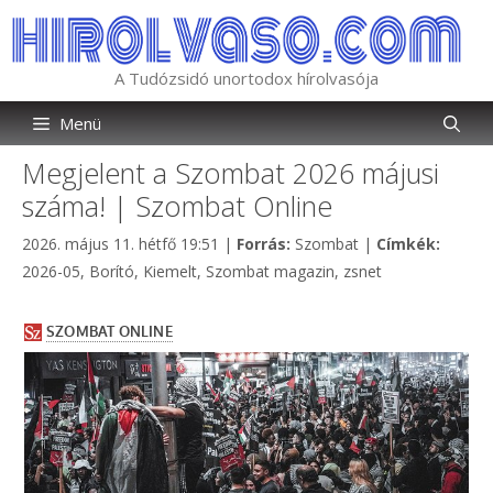
Kilépés
a
tartalomba
A Tudózsidó unortodox hírolvasója
Menü
Megjelent a Szombat 2026 májusi
száma! | Szombat Online
Kategória
Címkék
2026. május 11. hétfő 19:51
|
Forrás:
Szombat
|
Címkék:
2026-05
,
Borító
,
Kiemelt
,
Szombat magazin
,
zsnet