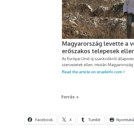
Forrás »
Facebook
X
Tumblr
Nyomtatá