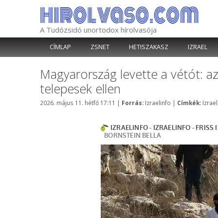
Kilépés
a
tartalomba
A Tudózsidó unortodox hírolvasója
CÍMLAP
ZSNET
HETISZAKASZ
IZRAEL
Magyarország levette a vétót: az
telepesek ellen
Kategória
Címk
2026. május 11. hétfő 17:11
|
Forrás:
Izraelinfo
|
Címkék:
Izrael