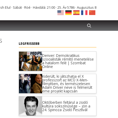
Elul · Sábát · Röé · Hávdálá: 21:00 · 25. Áv 5786 · Augusztus 8
s
LEGFRISSEBB
Denver: Demokratikus
szocialisták rémítő menetelése
a hatalom felé | Szombat
Online
Kiderült, ki játszhatja el X
professzort az MCU X-Men-
filmjében, és természetesen
Adam Driver neve is felmerült
eme projekt kapcsán
Októberben feltárul a zsidó
kultúra sokszínűsége – jön a
24. Spinoza Zsidó Fesztivál