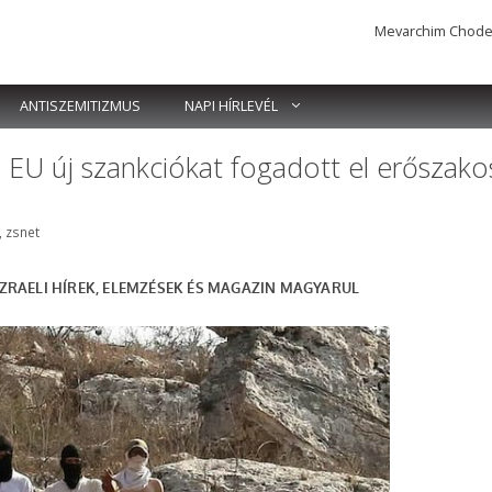
Mevarchim Chodesh 
ANTISZEMITIZMUS
NAPI HÍRLEVÉL
 EU új szankciókat fogadott el erőszako
ék
,
zsnet