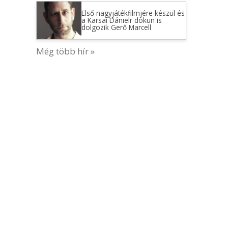
Első nagyjátékfilmjére készül és
a Karsai Dánielr dokun is
dolgozik Gerő Marcell
Még több hír »