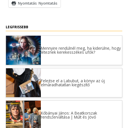
Nyomtatás
Nyomtatás
LEGFRISSEBB
Mennyire rendülnél meg, ha kiderülne, hogy
léteznek kerekesszékes ufók?
Felejtse el a Labubut, a könyv az új
elmaradhatatlan kiegészítő
Kőbányai János: A Beatkorszak
rendszerváltása | Múlt és Jövő