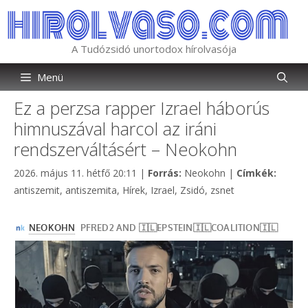
Kilépés
a
tartalomba
A Tudózsidó unortodox hírolvasója
Menü
Ez a perzsa rapper Izrael háborús
himnuszával harcol az iráni
rendszerváltásért – Neokohn
Kategória
Címkék
2026. május 11. hétfő 20:11
|
Forrás:
Neokohn
|
Címkék:
antiszemit
,
antiszemita
,
Hírek
,
Izrael
,
Zsidó
,
zsnet