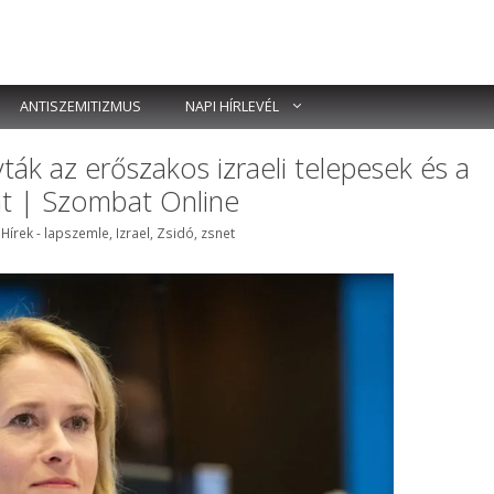
ANTISZEMITIZMUS
NAPI HÍRLEVÉL
ták az erőszakos izraeli telepesek és a
at | Szombat Online
k
,
Hírek - lapszemle
,
Izrael
,
Zsidó
,
zsnet