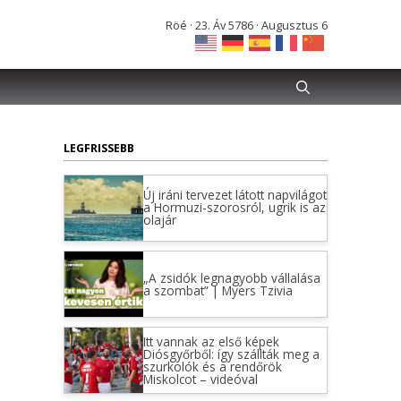
Röé · 23. Áv 5786 · Augusztus 6
LEGFRISSEBB
Új iráni tervezet látott napvilágot
a Hormuzi-szorosról, ugrik is az
olajár
„A zsidók legnagyobb vállalása
a szombat” | Myers Tzivia
Itt vannak az első képek
Diósgyőrből: így szállták meg a
szurkolók és a rendőrök
Miskolcot – videóval