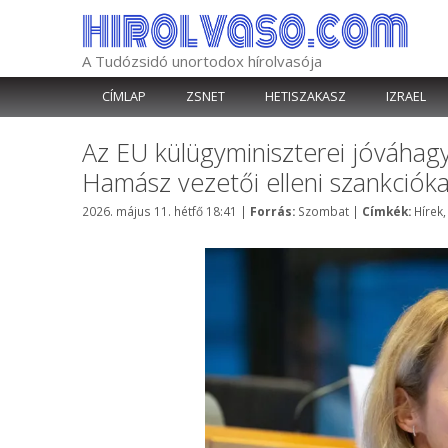
Kilépés
a
tartalomba
A Tudózsidó unortodox hírolvasója
CÍMLAP
ZSNET
HETISZAKASZ
IZRAEL
Az EU külügyminiszterei jóváhagy
Hamász vezetői elleni szankciók
Kategória
Címké
2026. május 11. hétfő 18:41
|
Forrás:
Szombat
|
Címkék:
Hírek