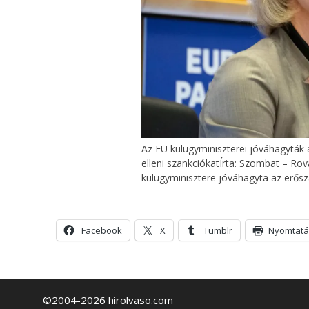
Az EU külügyminiszterei jóváhagyták 
elleni szankciókatÍrta: Szombat – Rov
külügyminisztere jóváhagyta az erősz
Facebook
X
Tumblr
Nyomtatá
©2004-2026 hirolvaso.com