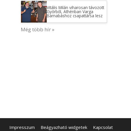
Vitális Milán viharosan távozott
Győrből, Athénban Varga
Barnabáshoz csapattársa lesz
Még több hír »
Impresszum
Beágyazható widgetek
Kapcsolat