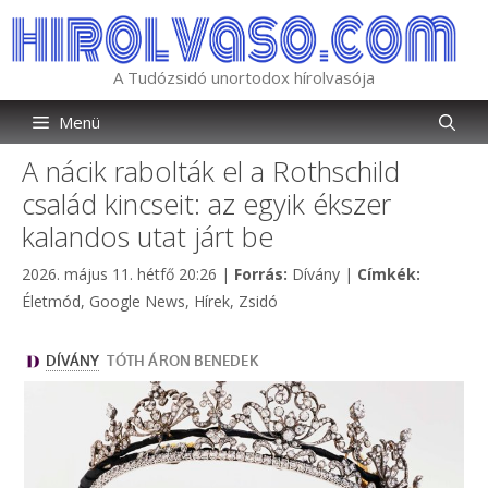
Kilépés
a
tartalomba
A Tudózsidó unortodox hírolvasója
Menü
A nácik rabolták el a Rothschild
család kincseit: az egyik ékszer
kalandos utat járt be
Kategória
Címkék
2026. május 11. hétfő 20:26
|
Forrás:
Dívány
|
Címkék:
Életmód
,
Google News
,
Hírek
,
Zsidó