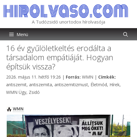
Kilépés
a
tartalomba
A Tudózsidó unortodox hírolvasója
Menü
16 év gyűlöletkeltés erodálta a
társadalom empátiáját. Hogyan
építsük vissza?
Kategória
Címkék
2026. május 11. hétfő 19:26
|
Forrás:
WMN
|
Címkék:
antiszemit
,
antiszemita
,
antiszemitizmust
,
Életmód
,
Hírek
,
WMN Ügy
,
Zsidó