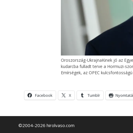
Oroszország-UkrajnaKinek jó az Egye
kudarcba fulladt terve a Hormuzi-szo
Emírségek, az OPEC kulcsfontosságú ta
Facebook
X
Tumblr
Nyomtatá
©2004-2026 hirolvaso.com