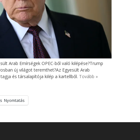
sült Arab Emírségek OPEC-ből való kilépése?Trump
rosban új világot teremthet?Az Egyesült Arab
gja és társalapítója kilép a kartellből.
Tovább »
s
Nyomtatás