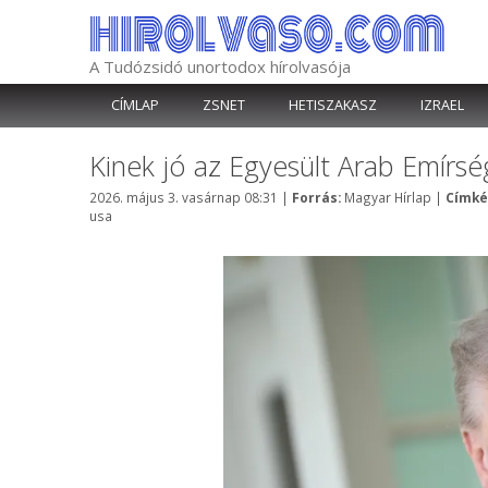
Kilépés
a
tartalomba
A Tudózsidó unortodox hírolvasója
CÍMLAP
ZSNET
HETISZAKASZ
IZRAEL
Kinek jó az Egyesült Arab Emírs
Kategória
2026. május 3. vasárnap 08:31
|
Forrás:
Magyar Hírlap
|
Címké
usa