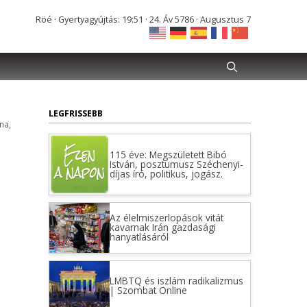
115 éve: Megszületett Bibó
István, posztumusz Széchenyi-
Röé · Gyertyagyújtás: 19:51 · 24. Áv 5786 · Augusztus 7
díjas író, politikus, jogász.
Az élelmiszerlopások vitát
kavarnak Irán gazdasági
hanyatlásáról
LEGFRISSEBB
na
,
LMBTQ és iszlám radikalizmus
| Szombat Online
Hapoel Tel Aviv – GKS Katowice
Ijesztő, milyen könnyedén
tudnak játszadozni amerikai
városok ivóvizével
Magabiztos izraeli siker a DVTK
Stadionban – fotókon a meccs