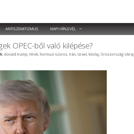
ANTISZEMITIZMUS
NAPI HÍRLEVÉL
égek OPEC-ből való kilépése?
Címkék
k:
donald trump
,
Hírek
,
hormuzi-szoros
,
Irán
,
Izrael
,
kőolaj
,
Oroszország-Ukraj