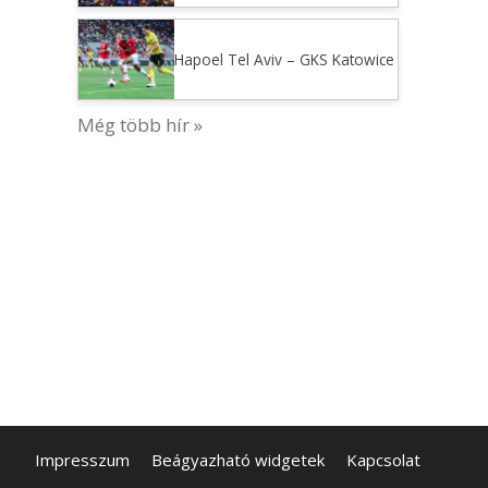
pillanatai
A víz lett a legveszélyesebb
fegyver? Milliók sorsa múlhat az
Induson
Még több hír »
Közösségek, kultúrák és
különleges élmények a
jubileumi Savaria Történelmi
Karneválon
Impresszum
Beágyazható widgetek
Kapcsolat