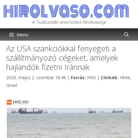
Kilépés
a
tartalomba
A Tudózsidó unortodox hírolvasója
Menü
Az USA szankciókkal fenyegeti a
szállítmányozó cégeket, amelyek
hajlandók fizetni Iránnak
Kategória
Címkék
2026. május 2. szombat 18:46
|
Forrás:
HVG
|
Címkék:
Hírek
,
Izrael