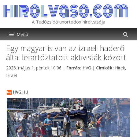
Kilépés
a
tartalomba
A Tudózsidó unortodox hírolvasója
Menü
Egy magyar is van az izraeli haderő
által letartóztatott aktivisták között
Kategória
Címkék
2026. május 1. péntek 10:06
|
Forrás:
HVG
|
Címkék:
Hírek
,
Izrael