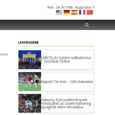
Röé · 24. Áv 5786 · Augusztus 7
LEGFRISSEBB
zsnet
LMBTQ és iszlám radikalizmus
| Szombat Online
Hapoel Tel Aviv – GKS Katowice
Háborús bűncselekménynek
minősülhet az izraeli hadsereg
újságírók elleni támadása