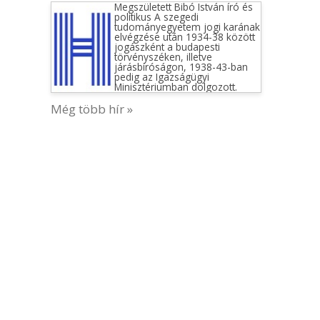
Megszületett Bibó István író és
politikus A szegedi
tudományegyetem jogi karának
elvégzése után 1934-38 között
jogászként a budapesti
törvényszéken, illetve
járásbíróságon, 1938-43-ban
pedig az Igazságügyi
Minisztériumban dolgozott.
Még több hír »