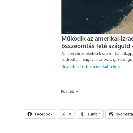
Forrás »
Facebook
X
Tumblr
Nyomtatá