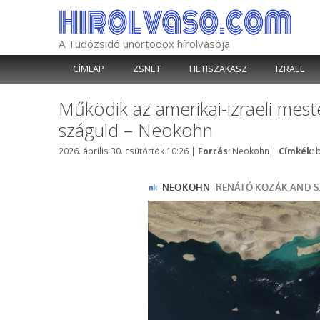
Kilépés
a
tartalomba
A Tudózsidó unortodox hírolvasója
CÍMLAP
ZSNET
HETISZAKASZ
IZRAEL
Működik az amerikai-izraeli meste
száguld – Neokohn
Kategória
C
2026. április 30. csütörtök 10:26
|
Forrás:
Neokohn
|
Címkék: