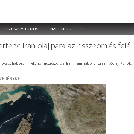
ANTISZEMITIZMUS
NAPI HÍRLEVÉL
rterv: Irán olajipara az összeomlás felé
ímkék
blokád
,
háború
,
Hírek
,
hormuzi-szoros
,
Irán
,
iráni háború
,
Izrael
,
kőolaj
,
Külföld
,