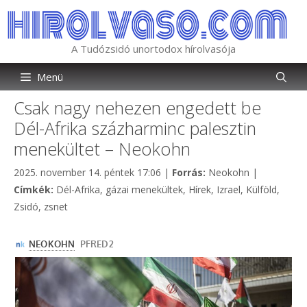
Kilépés
a
tartalomba
A Tudózsidó unortodox hírolvasója
Menü
Csak nagy nehezen engedett be
Dél-Afrika százharminc palesztin
menekültet – Neokohn
Kategória
2025. november 14. péntek 17:06
|
Forrás:
Neokohn
|
Címkék
Címkék:
Dél-Afrika
,
gázai menekültek
,
Hírek
,
Izrael
,
Külföld
,
Zsidó
,
zsnet