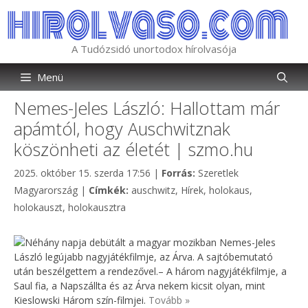
Kilépés
a
tartalomba
A Tudózsidó unortodox hírolvasója
Menü
Nemes-Jeles László: Hallottam már
apámtól, hogy Auschwitznak
köszönheti az életét | szmo.hu
Kategória
2025. október 15. szerda 17:56
|
Forrás:
Szeretlek
Címkék
Magyarország
|
Címkék:
auschwitz
,
Hírek
,
holokaus
,
holokauszt
,
holokausztra
Néhány napja debütált a magyar mozikban Nemes-Jeles
László legújabb nagyjátékfilmje, az Árva. A sajtóbemutató
után beszélgettem a rendezővel.– A három nagyjátékfilmje, a
Saul fia, a Napszállta és az Árva nekem kicsit olyan, mint
Kieslowski Három szín-filmjei.
Tovább »