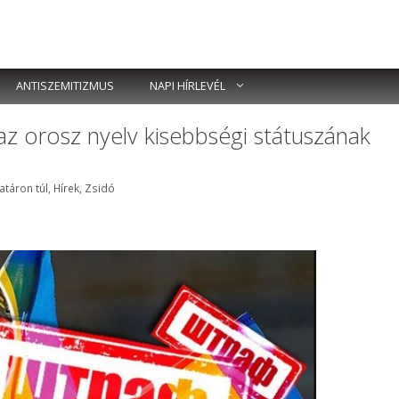
ANTISZEMITIZMUS
NAPI HÍRLEVÉL
az orosz nyelv kisebbségi státuszának
ímkék
atáron túl
,
Hírek
,
Zsidó