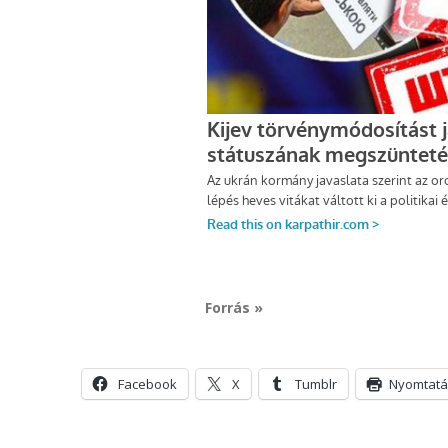
Forrás »
Facebook
X
Tumblr
Nyomtatá