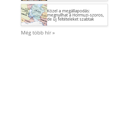
Közel a megállapodás:
megnyílhat a Hormuzi-szoros,
de új feltételeket szabtak
Még több hír »