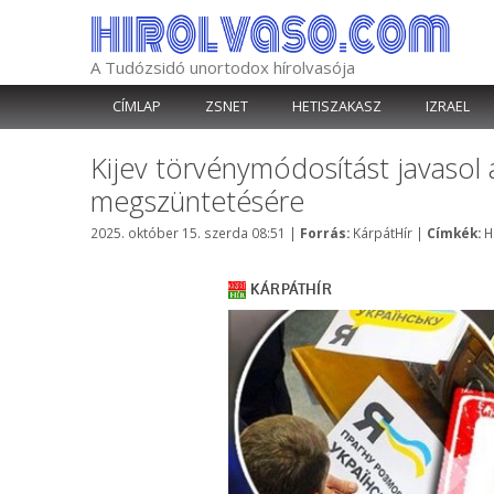
Kilépés
a
tartalomba
A Tudózsidó unortodox hírolvasója
CÍMLAP
ZSNET
HETISZAKASZ
IZRAEL
Kijev törvénymódosítást javasol 
megszüntetésére
Kategória
C
2025. október 15. szerda 08:51
|
Forrás:
KárpátHír
|
Címkék:
H