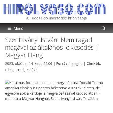
Kilépés
a
tartalomba
A Tudózsidó unortodox hírolvasója
Menü
Szent-Iványi István: Nem ragad
magával az általános lelkesedés |
Magyar Hang
Kategória
Címkék
2025. október 14. kedd 22:06
|
Forrás:
hang.hu
|
Címkék:
Hírek
,
Izrael
,
Külföld
Hatalmas fordulat lenne, ha megvalósulna Donald Trump
amerikai elnök húsz pontos béketerve a Közel-Keleten, de
egyelőre sok a kérdőjel a megvalósításával kapcsolatban –
mondta a Magyar Hangnak Szent-Iványi István.
Tovább »