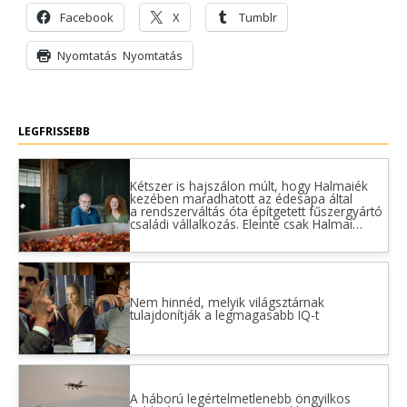
Facebook
X
Tumblr
Nyomtatás
Nyomtatás
LEGFRISSEBB
Kétszer is hajszálon múlt, hogy Halmaiék
kezében maradhatott az édesapa által
a rendszerváltás óta építgetett fűszergyártó
családi vállalkozás. Eleinte csak Halmai…
Nem hinnéd, melyik világsztárnak
tulajdonítják a legmagasabb IQ-t
A háború legértelmetlenebb öngyilkos