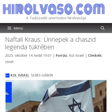
Kilépés
a
tartalomba
A Tudózsidó unortodox hírolvasója
Menü
Naftali Kraus: Ünnepek a chaszid
legenda tükrében
Kategória
Címk
2025. október 14. kedd 19:01
|
Forrás:
Kol Israel
|
Címkék:
zsnet