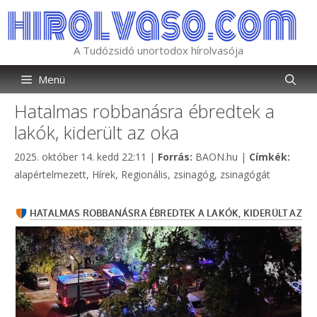
Kilépés
a
tartalomba
A Tudózsidó unortodox hírolvasója
Menü
Hatalmas robbanásra ébredtek a
lakók, kiderült az oka
Kategória
Címk
2025. október 14. kedd 22:11
|
Forrás:
BAON.hu
|
Címkék:
alapértelmezett
,
Hírek
,
Regionális
,
zsinagóg
,
zsinagógát