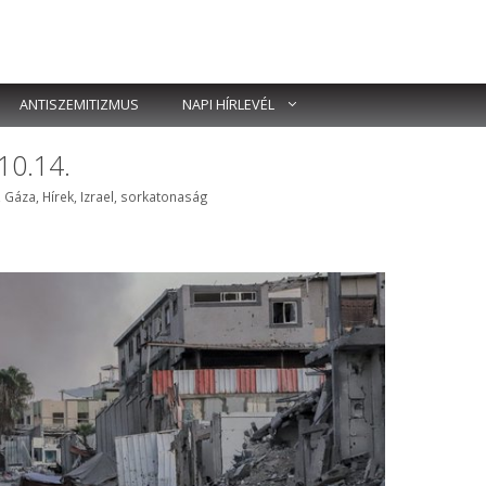
ANTISZEMITIZMUS
NAPI HÍRLEVÉL
10.14.
,
Gáza
,
Hírek
,
Izrael
,
sorkatonaság