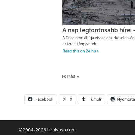
Forrás »
Facebook
X
Tumblr
Nyomtatá
©2004-2026 hirolvaso.com