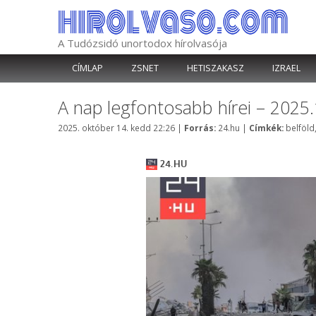
Kilépés
a
tartalomba
A Tudózsidó unortodox hírolvasója
CÍMLAP
ZSNET
HETISZAKASZ
IZRAEL
A nap legfontosabb hírei – 2025.
Kategória
Címkék
2025. október 14. kedd 22:26
|
Forrás:
24.hu
|
Címkék:
belföld