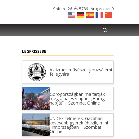
Softim · 26. Áv 5786 · Augusztus 9
LEGFRISSEBB
Az izraeli művészet jeruzsálemi
fellegvára
Görögországban ma tartják
meg a palesztinpárti „Harag
napját” | Szombat Online
UNICEF-felmérés: Gázában
kevesebb gyerek éhezik, mint
Finnországban | Szombat
Online