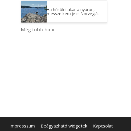
Ha hűsölni akar a nyáron,
messze kerülje el Norvégiát
Még több hír »
Impresszum
Beágyazható widgetek
Kapcsolat