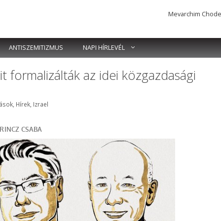
Mevarchim Chodesh 
ANTISZEMITIZMUS
NAPI HÍRLEVÉL
it formalizálták az idei közgazdasági
mkék
ások
,
Hírek
,
Izrael