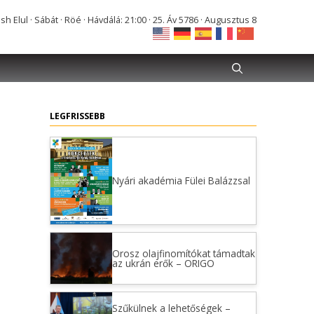
Elul · Sábát · Röé · Hávdálá: 21:00 · 25. Áv 5786 · Augusztus 8
LEGFRISSEBB
Nyári akadémia Fülei Balázzsal
Orosz olajfinomítókat támadtak
az ukrán erők – ORIGO
Szűkülnek a lehetőségek –