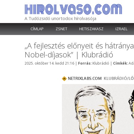
Kilépés
a
tartalomba
A Tudózsidó unortodox hírolvasója
CÍMLAP
ZSNET
HETISZAKASZ
IZRAEL
„A fejlesztés előnyeit és hátránya
Nobel-díjasok” | Klubrádió
Kategória
Cí
2025. október 14. kedd 21:16
|
Forrás:
Klubrádió
|
Címkék:
Ad