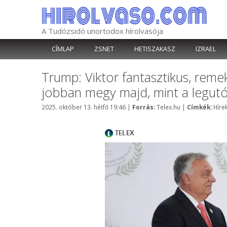
Kilépés
a
tartalomba
A Tudózsidó unortodox hírolvasója
CÍMLAP
ZSNET
HETISZAKASZ
IZRAEL
Trump: Viktor fantasztikus, reme
jobban megy majd, mint a legut
Kategória
Címk
2025. október 13. hétfő 19:46
|
Forrás:
Telex.hu
|
Címkék:
Híre