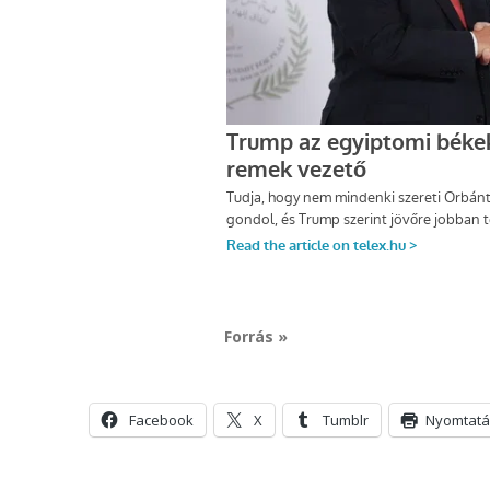
Forrás »
Facebook
X
Tumblr
Nyomtatá