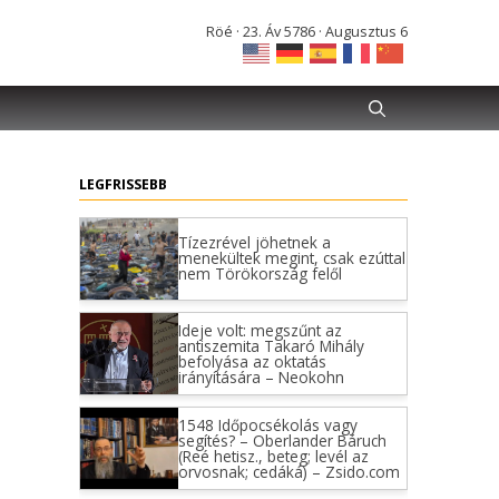
Röé · 23. Áv 5786 · Augusztus 6
LEGFRISSEBB
Tízezrével jöhetnek a
menekültek megint, csak ezúttal
nem Törökország felől
Ideje volt: megszűnt az
antiszemita Takaró Mihály
befolyása az oktatás
irányítására – Neokohn
1548 Időpocsékolás vagy
segítés? – Oberlander Báruch
(Reé hetisz., beteg; levél az
orvosnak; cedáká) – Zsido.com