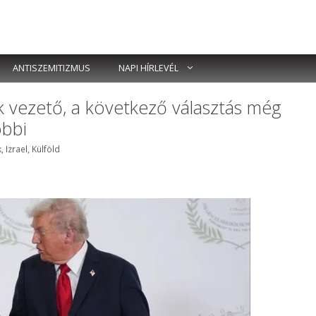
ANTISZEMITIZMUS
NAPI HÍRLEVÉL
k vezető, a következő választás még
óbbi
ék
k
,
Izrael
,
Külföld