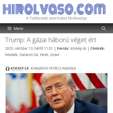
Kilépés
a
tartalomba
A Tudózsidó unortodox hírolvasója
Menü
Trump: A gázai háború véget ért
Kategória
Címk
2025. október 13. hétfő 11:01
|
Forrás:
Körkép.sk
|
Címkék:
felvidék
,
Határon túl
,
Hírek
,
Izrael