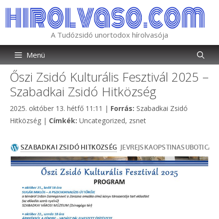
Kilépés
a
tartalomba
A Tudózsidó unortodox hírolvasója
Menü
Őszi Zsidó Kulturális Fesztivál 2025 –
Szabadkai Zsidó Hitközség
Kategória
2025. október 13. hétfő 11:11
|
Forrás:
Szabadkai Zsidó
Címkék
Hitközség
|
Címkék:
Uncategorized
,
zsnet