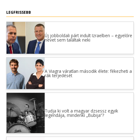
LEGFRISSEBB
Új jobboldali párt indult Izraelben – egyelőre
nevet sem találtak neki
A Viagra váratlan második élete: fékezheti a
rák terjedését
Tudja ki volt a magyar dzsessz egyik
legendája, mindenki „Bubija”?