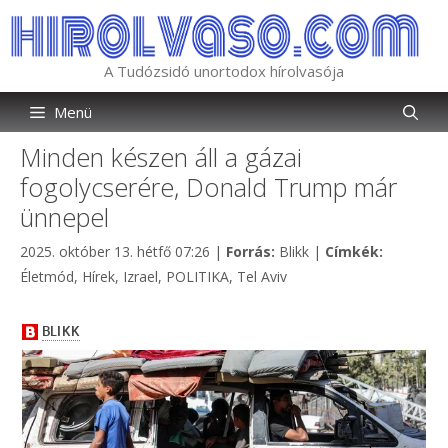
Kilépés
a
tartalomba
A Tudózsidó unortodox hírolvasója
Menü
Minden készen áll a gázai
fogolycserére, Donald Trump már
ünnepel
Kategória
Címkék
2025. október 13. hétfő 07:26
|
Forrás:
Blikk
|
Címkék:
Életmód
,
Hírek
,
Izrael
,
POLITIKA
,
Tel Aviv