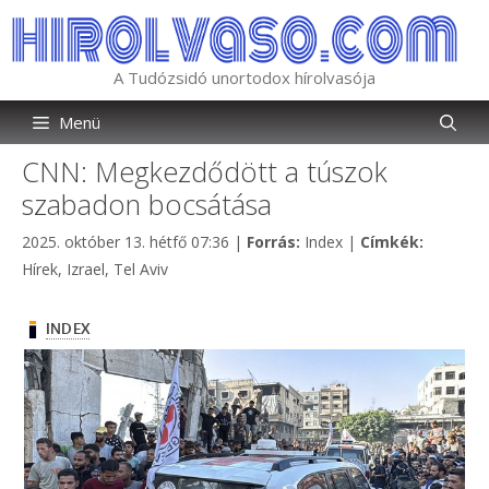
Kilépés
a
tartalomba
A Tudózsidó unortodox hírolvasója
Menü
CNN: Megkezdődött a túszok
szabadon bocsátása
Kategória
Címkék
2025. október 13. hétfő 07:36
|
Forrás:
Index
|
Címkék:
Hírek
,
Izrael
,
Tel Aviv