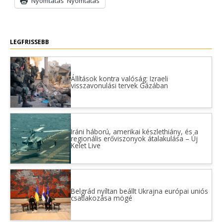
Nyomtatás
Nyomtatás
LEGFRISSEBB
Állítások kontra valóság: Izraeli
visszavonulási tervek Gázában
Iráni háború, amerikai készlethiány, és a
regionális erőviszonyok átalakulása – Új
Kelet Live
Belgrád nyíltan beállt Ukrajna európai uniós
csatlakozása mögé