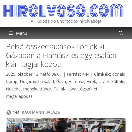
Kilépés
a
tartalomba
A Tudózsidó unortodox hírolvasója
Menü
Belső összecsapások törtek ki
Gázában a Hamász és egy családi
klán tagjai között
Kategória
Címkék
2025. október 13. hétfő 08:01
|
Forrás:
444
|
Címkék:
donald
trump
,
Dughmush család
,
Gáza
,
Hamasz
,
Hírek
,
Izrael
,
Külföld
,
Nuseirat menekülttábor
,
Tel al-Hawa
,
tűzszüneti
megállapodás