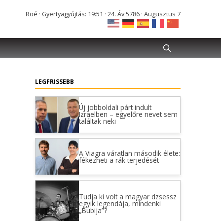
Röé · Gyertyagyújtás: 19:51 · 24. Áv 5786 · Augusztus 7
LEGFRISSEBB
Új jobboldali párt indult
Izraelben – egyelőre nevet sem
találtak neki
A Viagra váratlan második élete:
fékezheti a rák terjedését
Tudja ki volt a magyar dzsessz
egyik legendája, mindenki
„Bubija”?