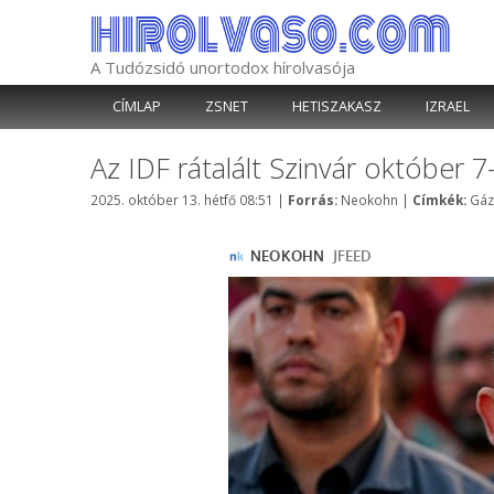
Kilépés
a
tartalomba
A Tudózsidó unortodox hírolvasója
CÍMLAP
ZSNET
HETISZAKASZ
IZRAEL
Az IDF rátalált Szinvár október
Kategória
Cím
2025. október 13. hétfő 08:51
|
Forrás:
Neokohn
|
Címkék:
Gáz