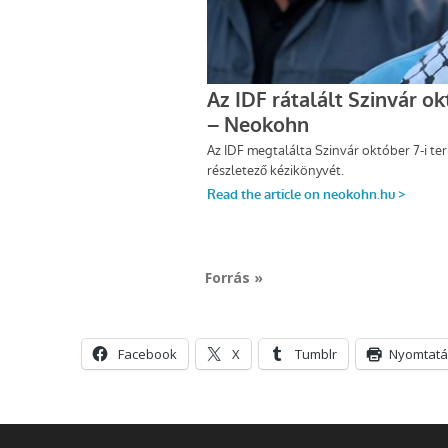
Forrás »
Facebook
X
Tumblr
Nyomtatá