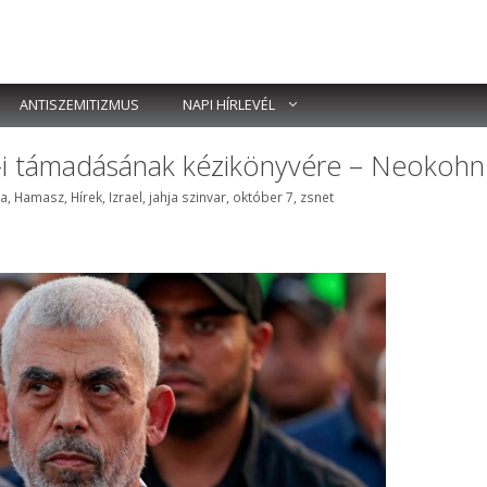
ANTISZEMITIZMUS
NAPI HÍRLEVÉL
 7-i támadásának kézikönyvére – Neokohn
kék
a
,
Hamasz
,
Hírek
,
Izrael
,
jahja szinvar
,
október 7
,
zsnet