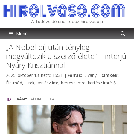
Kilépés
a
tartalomba
A Tudózsidó unortodox hírolvasója
Menü
„A Nobel-díj után tényleg
megváltozik a szerző élete” – interjú
Nyáry Krisztiánnal
Kategória
Címkék
2025. október 13. hétfő 15:31
|
Forrás:
Dívány
|
Címkék:
Életmód
,
Hírek
,
kertész imr
,
Kertész Imre
,
kertész imrétől