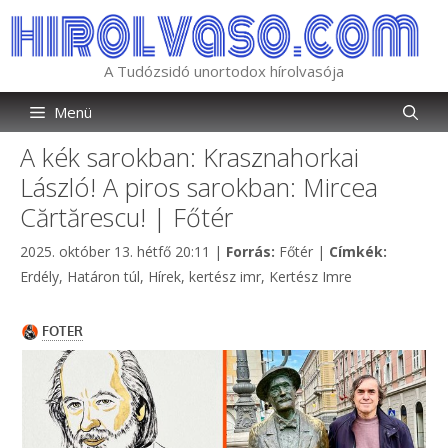
Kilépés
a
tartalomba
A Tudózsidó unortodox hírolvasója
Menü
A kék sarokban: Krasznahorkai
László! A piros sarokban: Mircea
Cărtărescu! | Főtér
Kategória
Címkék
2025. október 13. hétfő 20:11
|
Forrás:
Főtér
|
Címkék:
Erdély
,
Határon túl
,
Hírek
,
kertész imr
,
Kertész Imre